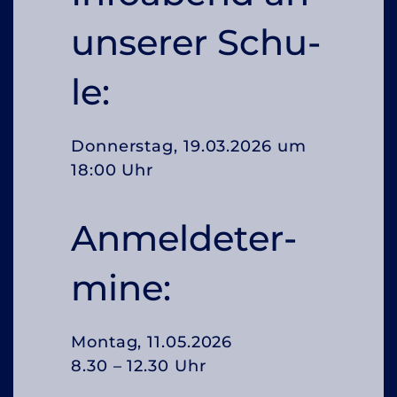
un­se­rer Schu­
le:
Don­ners­tag, 19.03.2026 um
18:00 Uhr
An­mel­de­ter­
mi­ne:
Mon­tag, 11.05.2026
8.30 – 12.30 Uhr