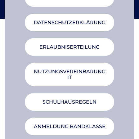
DATENSCHUTZERKLÄRUNG
ER­LAUB­NIS­ER­TEI­LUNG
NUT­ZUNGS­VER­EIN­BA­RUNG
IT
SCHUL­HAUS­RE­GELN
AN­MEL­DUNG BAND­KLAS­SE