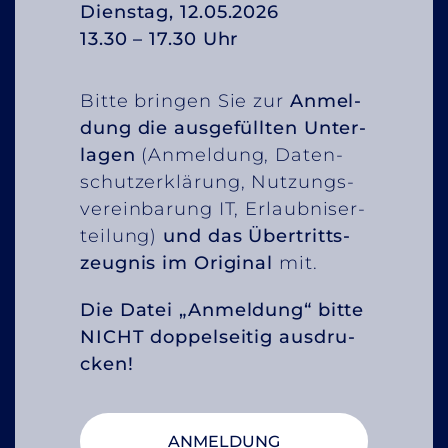
Diens­tag, 12.05.2026
13.30 – 17.30 Uhr
Bit­te brin­gen Sie zur
An­mel­
dung die aus­ge­füll­ten Un­ter­
la­gen
(An­mel­dung, Da­ten­
schutz­er­klä­rung, Nut­zungs­
ver­ein­ba­rung IT, Er­laub­nis­er­
tei­lung)
und das Über­tritts­
zeug­nis im Ori­gi­nal
mit.
Die Da­tei „An­mel­dung“ bit­te
NICHT dop­pel­sei­tig aus­dru­
cken!
AN­MEL­DUNG