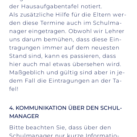
der Haus­auf­ga­ben­ta­fel no­tiert.
Als zu­sätz­li­che Hil­fe für die El­tern wer­
den die­se Ter­mi­ne auch im Schul­ma­
na­ger ein­ge­tra­gen. Ob­wohl wir Leh­rer
uns dar­um be­mü­hen, dass die­se Ein­
tra­gun­gen im­mer auf dem neu­es­ten
Stand sind, kann es pas­sie­ren, dass
hier auch mal et­was über­se­hen wird.
Maß­geb­lich und gül­tig sind aber in je­
dem Fall die Ein­tra­gun­gen an der Ta­
fel!
4. KOM­MU­NI­KA­TI­ON ÜBER DEN SCHUL­
MA­NA­GER
Bit­te be­ach­ten Sie, dass über den
Schul­ma­na­ger nur kur­ze In­for­ma­tio­