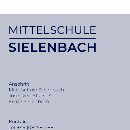
An­schrift
Mit­tel­schu­le Sie­len­bach
Jo­sef-Veit-Stra­ße 4
86577 Sie­len­bach
Kon­takt
Tel. +49 (08258) 288