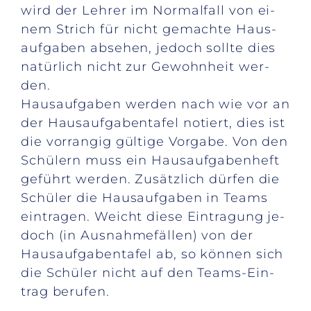
wird der Leh­rer im Nor­mal­fall von ei­
nem Strich für nicht ge­mach­te Haus­
auf­ga­ben ab­se­hen, je­doch soll­te dies
na­tür­lich nicht zur Ge­wohn­heit wer­
den.
Haus­auf­ga­ben wer­den nach wie vor an
der Haus­auf­ga­ben­ta­fel no­tiert, dies ist
die vor­ran­gig gül­ti­ge Vor­ga­be. Von den
Schü­lern muss ein Haus­auf­ga­ben­heft
ge­führt wer­den. Zu­sätz­lich dür­fen die
Schü­ler die Haus­auf­ga­ben in Teams
ein­tra­gen. Weicht die­se Ein­tra­gung je­
doch (in Aus­nah­me­fäl­len) von der
Haus­auf­ga­ben­ta­fel ab, so kön­nen sich
die Schü­ler nicht auf den Teams-Ein­
trag be­ru­fen.