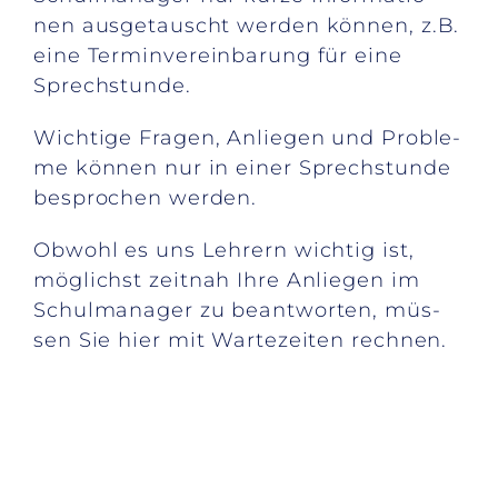
nen aus­ge­tauscht wer­den kön­nen, z.B.
eine Ter­min­ver­ein­ba­rung für eine
Sprech­stun­de.
Wich­ti­ge Fra­gen, An­lie­gen und Pro­ble­
me kön­nen nur in ei­ner Sprech­stun­de
be­spro­chen wer­den.
Ob­wohl es uns Leh­rern wich­tig ist,
mög­lichst zeit­nah Ihre An­lie­gen im
Schul­ma­na­ger zu be­ant­wor­ten, müs­
sen Sie hier mit War­te­zei­ten rech­nen.