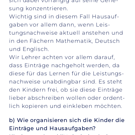
sich da­bei vor­ran­gig auf sei­ne Ge­ne­
sung kon­zen­trie­ren.
Wich­tig sind in die­sem Fall Haus­auf­
ga­ben vor al­lem dann, wenn Leis­
tungs­nach­wei­se ak­tu­ell an­ste­hen und
in den Fä­chern Ma­the­ma­tik, Deutsch
und Eng­lisch.
Wir Leh­rer ach­ten vor al­lem dar­auf,
dass Ein­trä­ge nach­ge­holt wer­den, da
die­se für das Ler­nen für die Leis­tungs­
nach­wei­se un­ab­ding­bar sind. Es steht
den Kin­dern frei, ob sie die­se Ein­trä­ge
lie­ber ab­schrei­ben wol­len oder or­dent­
lich ko­pie­ren und ein­kle­ben möch­ten.
b) Wie or­ga­ni­sie­ren sich die Kin­der die
Ein­trä­ge und Haus­auf­ga­ben?