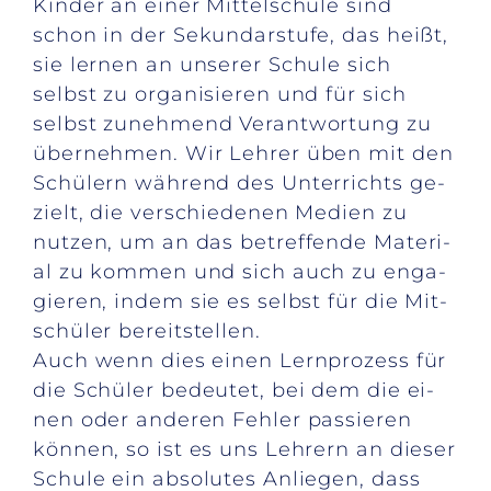
Kin­der an ei­ner Mit­tel­schu­le sind
schon in der Se­kun­dar­stu­fe, das heißt,
sie ler­nen an un­se­rer Schu­le sich
selbst zu or­ga­ni­sie­ren und für sich
selbst zu­neh­mend Ver­ant­wor­tung zu
über­neh­men. Wir Leh­rer üben mit den
Schü­lern wäh­rend des Un­ter­richts ge­
zielt, die ver­schie­de­nen Me­di­en zu
nut­zen, um an das be­tref­fen­de Ma­te­ri­
al zu kom­men und sich auch zu en­ga­
gie­ren, in­dem sie es selbst für die Mit­
schü­ler be­reit­stel­len.
Auch wenn dies ei­nen Lern­pro­zess für
die Schü­ler be­deu­tet, bei dem die ei­
nen oder an­de­ren Feh­ler pas­sie­ren
kön­nen, so ist es uns Leh­rern an die­ser
Schu­le ein ab­so­lu­tes An­lie­gen, dass