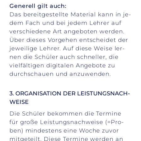
Ge­ne­rell gilt auch:
Das be­reit­ge­stell­te Ma­te­ri­al kann in je­
dem Fach und bei je­dem Leh­rer auf
ver­schie­de­ne Art an­ge­bo­ten wer­den.
Über die­ses Vor­ge­hen ent­schei­det der
je­wei­li­ge Leh­rer. Auf die­se Wei­se ler­
nen die Schü­ler auch schnel­ler, die
viel­fäl­ti­gen di­gi­ta­len An­ge­bo­te zu
durch­schau­en und an­zu­wen­den.
3. OR­GA­NI­SA­TI­ON DER LEIS­TUNGS­NACH­
WEI­SE
Die Schü­ler be­kom­men die Ter­mi­ne
für gro­ße Leis­tungs­nach­wei­se (=Pro­
ben) min­des­tens eine Wo­che zu­vor
mit­ge­teilt. Die­se Ter­mi­ne wer­den an