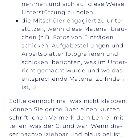
neh­men und sich auf die­se Wei­se
Un­ter­stüt­zung zu ho­len
die Mit­schü­ler en­ga­giert zu un­ter­
stüt­zen, wenn die­se Ma­te­ri­al brau­
chen (z.B. Fo­tos von Ein­trä­gen
schi­cken, Auf­ga­be­stel­lun­gen und
Ar­beits­blät­ter fo­to­gra­fie­ren und
schi­cken, be­rich­ten, was im Un­ter­
richt ge­macht wur­de und wo das
ent­spre­chen­de Ma­te­ri­al zu fin­den
ist,…)
Soll­te den­noch mal was nicht klap­pen,
kön­nen Sie ger­ne über ei­nen kur­zen
schrift­li­chen Ver­merk dem Leh­rer mit­
tei­len, was der Grund war. Wenn die­
ser nach­voll­zieh­bar und plau­si­bel ist,