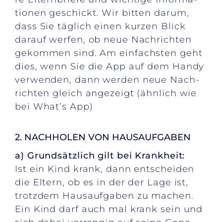
tio­nen ge­schickt. Wir bit­ten dar­um,
dass Sie täg­lich ei­nen kur­zen Blick
dar­auf wer­fen, ob neue Nach­rich­ten
ge­kom­men sind. Am ein­fachs­ten geht
dies, wenn Sie die App auf dem Han­dy
ver­wen­den, dann wer­den neue Nach­
rich­ten gleich an­ge­zeigt (ähn­lich wie
bei What’s App)
2. NACH­HO­LEN VON HAUS­AUF­GA­BEN
a) Grund­sätz­lich gilt bei Krank­heit:
Ist ein Kind krank, dann ent­schei­den
die El­tern, ob es in der der Lage ist,
trotz­dem Haus­auf­ga­ben zu ma­chen.
Ein Kind darf auch mal krank sein und