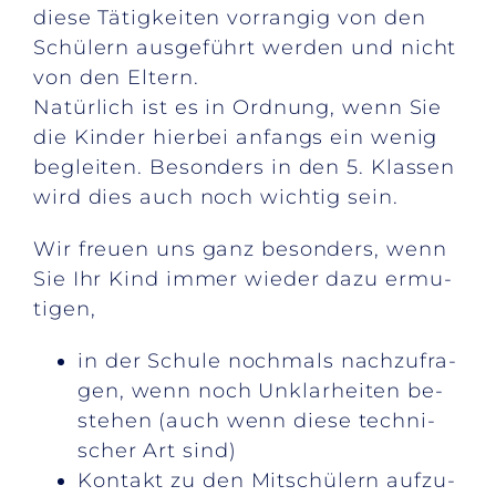
die­se Tä­tig­kei­ten vor­ran­gig von den
Schü­lern aus­ge­führt wer­den und nicht
von den El­tern.
Na­tür­lich ist es in Ord­nung, wenn Sie
die Kin­der hier­bei an­fangs ein we­nig
be­glei­ten. Be­son­ders in den 5. Klas­sen
wird dies auch noch wich­tig sein.
Wir freu­en uns ganz be­son­ders, wenn
Sie Ihr Kind im­mer wie­der dazu er­mu­
ti­gen,
in der Schu­le noch­mals nach­zu­fra­
gen, wenn noch Un­klar­hei­ten be­
stehen (auch wenn die­se tech­ni­
scher Art sind)
Kon­takt zu den Mit­schü­lern auf­zu­