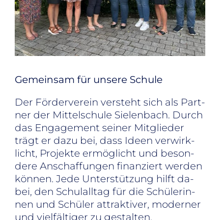
Ge­mein­sam für un­se­re Schu­le
Der För­der­ver­ein ver­steht sich als Part­
ner der Mit­tel­schu­le Sie­len­bach. Durch
das En­ga­ge­ment sei­ner Mit­glie­der
trägt er dazu bei, dass Ideen ver­wirk­
licht, Pro­jek­te er­mög­licht und be­son­
de­re An­schaf­fun­gen fi­nan­ziert wer­den
kön­nen. Jede Un­ter­stüt­zung hilft da­
bei, den Schul­all­tag für die Schü­le­rin­
nen und Schü­ler at­trak­ti­ver, mo­der­ner
und viel­fäl­ti­ger zu ge­stal­ten.