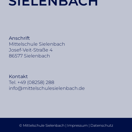
An­schrift
Mit­tel­schu­le Sie­len­bach
Jo­sef-Veit-Stra­ße 4
86577 Sie­len­bach
Kon­takt
Tel. +49 (08258) 288
info@​mittelschulesielenbach.​de
© Mittelschule Sielenbach |
Impressum
|
Datenschutz