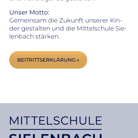
Un­ser Mot­to:
Ge­mein­sam die Zu­kunft un­se­rer Kin­
der ge­stal­ten und die Mit­tel­schu­le Sie­
len­bach stär­ken.
BEITRITTSERKLÄRUNG »