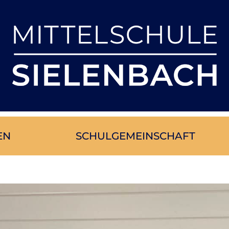
EN
SCHUL­GE­MEIN­SCHAFT