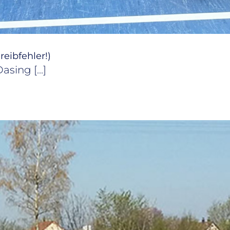
eib­feh­ler!)
sing [...]