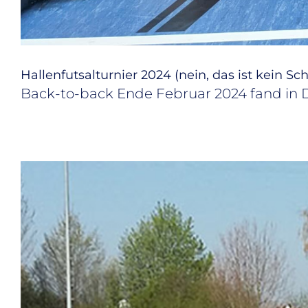
Hal­len­futs­al­tur­nier 2024 (nein, das ist kein Schr
Back-to-back Ende Februar 2024 fand in Da