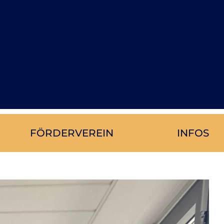
FÖR­DER­VER­EIN
IN­FOS