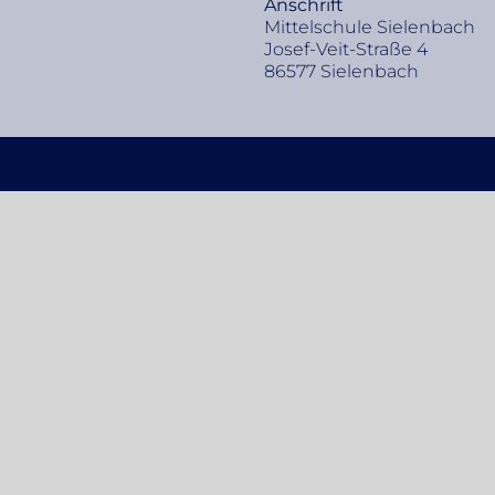
An­schrift
Mit­tel­schu­le Sie­len­bach
Jo­sef-Veit-Stra­ße 4
86577 Sie­len­bach