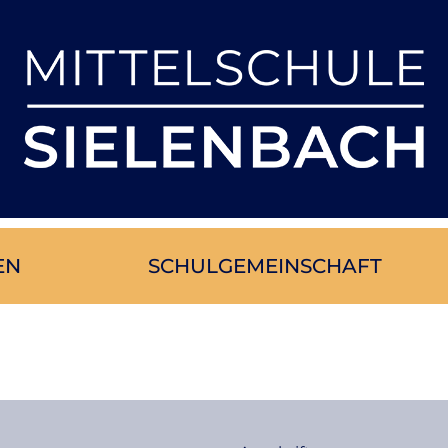
EN
SCHUL­GE­MEIN­SCHAFT