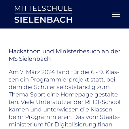
Zum
Inhalt
springen
Ha­cka­thon und Mi­nis­ter­be­such an der
MS Sie­len­bach
Am 7. März 2024 fand für die 6.- 9. Klas­
sen ein Pro­gram­mier­pro­jekt statt, bei
dem die Schü­ler selbst­stän­dig zum
The­ma Sport eine Home­page ge­stal­te­
ten. Vie­le Un­ter­stüt­zer der REDI-School
ka­men und un­ter­wie­sen die Klas­sen
beim Pro­gram­mie­ren. Das vom Staats­
mi­nis­te­ri­um für Di­gi­ta­li­sie­rung fi­nan­