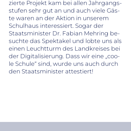
zier­te Pro­jekt kam bei al­len Jahr­gangs­
stu­fen sehr gut an und auch vie­le Gäs­
te wa­ren an der Ak­ti­on in un­se­rem
Schul­haus in­ter­es­siert. So­gar der
Staats­mi­nis­ter Dr. Fa­bi­an Meh­ring be­
such­te das Spek­ta­kel und lob­te uns als
ei­nen Leucht­turm des Land­krei­ses bei
der Di­gi­ta­li­sie­rung. Dass wir eine „coo­
le Schu­le“ sind, wur­de uns auch durch
den Staats­mi­nis­ter at­tes­tiert!