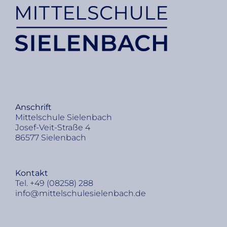
An­schrift
Mit­tel­schu­le Sie­len­bach
Jo­sef-Veit-Stra­ße 4
86577 Sie­len­bach
Kon­takt
Tel. +49 (08258) 288
info@​mittelschulesielenbach.​de